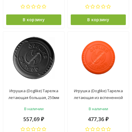
В корзину
В корзину
Игрушка (Doglike) Тарелка
Игрушка (Doglike) Тарелка
летающая большая, 250мм
летающая из вспененной
черная для собак
резины большая, диаметр
В наличии
В наличии
25*2,3см, оранжевая для
собак (DT-7335)
557,69
477,36
₽
₽