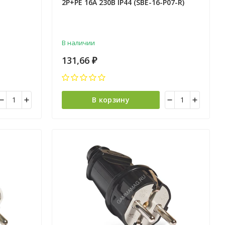
2P+PE 16А 230В IP44 (SBE-16-P07-R)
*1/200
В наличии
131,66
₽
В корзину