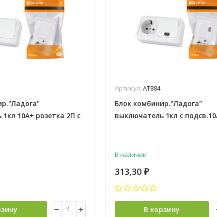
Артикул:
АТ884
ир."Ладога"
Блок комбинир."Ладога"
1кл 10А+ розетка 2П с
выключатель 1кл с подсв.10
SQ1801-0101 *5/100
розетка 2П з/к 16А TDM SQ18
*5/100
В наличии
313,30
₽
рзину
В корзину