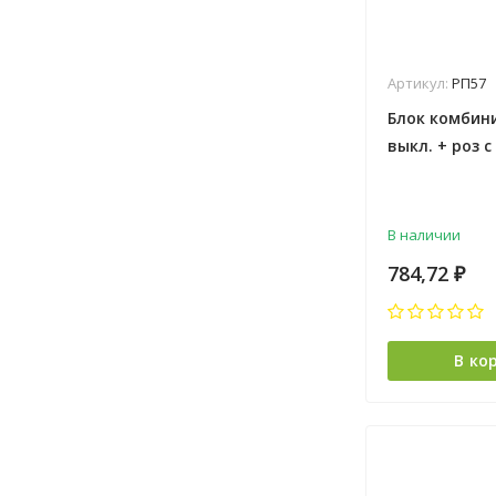
Артикул:
РП57
Блок комбини
выкл. + роз с
0010 *5/50
В наличии
784,72
₽
В ко