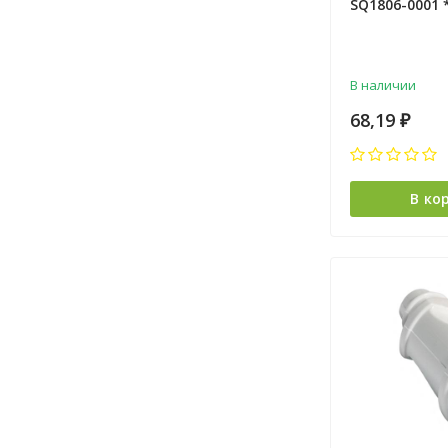
SQ1806-0001 
В наличии
68,19
₽
В ко