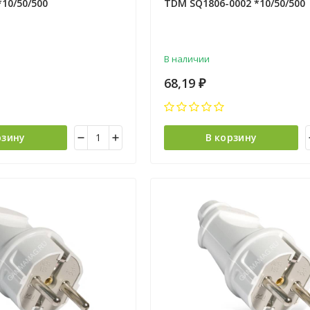
*10/50/500
TDM SQ1806-0002 *10/50/500
В наличии
68,19
₽
рзину
В корзину