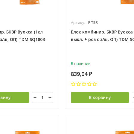
Артикул:
РП58
р. БКВР Вуокса (1кл
Блок комбинир. БКВР Вуокса 
 з/ш, ОП) TDM SQ1803-
выкл. + роз с з/ш, ОП) TDM S
0012 *5/50
В наличии
839,04
₽
рзину
В корзину