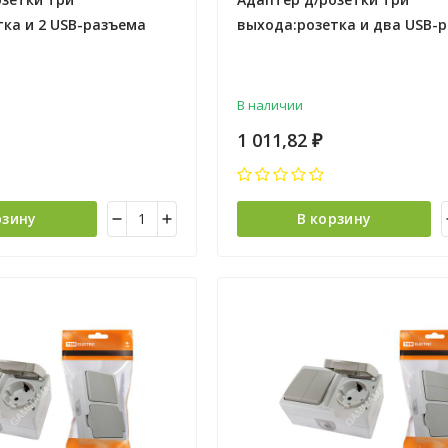
ка и 2 USB-разъема
выхода:розетка и два USB-
D-2USB *1/10/60
Navigator NAD-USB01-1E-C-
61454*1/10
В наличии
1 011,82
₽
рзину
В корзину