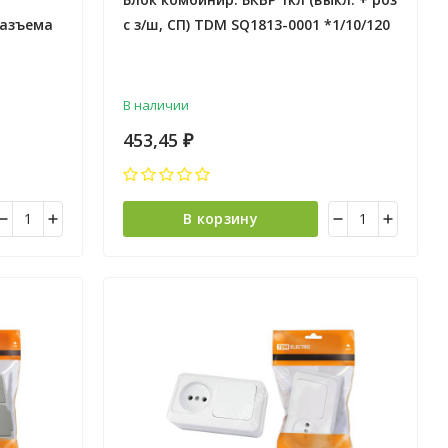
разъема
с з/ш, СП) TDM SQ1813-0001 *1/10/120
WH
В наличии
453,45
₽
В корзину