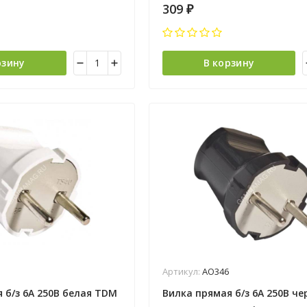
309
₽
рзину
В корзину
Артикул:
АО346
 б/з 6А 250В белая TDM
Вилка прямая б/з 6А 250В че