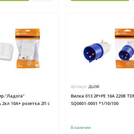
Артикул:
ДШ98
ир."Ладога"
Вилка 013 2P+PE 16А 220В T
2кл 10А+ розетка 2П с
SQ0601-0001 *1/10/100
SQ1801-0102 *5/100
В наличии