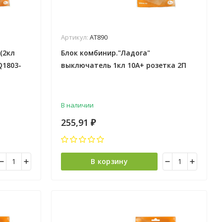
Артикул:
АТ890
(2кл
Блок комбинир."Ладога"
Q1803-
выключатель 1кл 10А+ розетка 2П
10А TDM SQ1801-0105 *5/100
В наличии
255,91
₽
В корзину