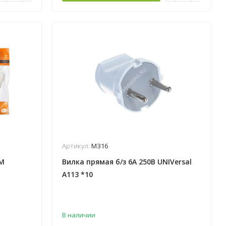
Артикул:
МЗ16
DM
Вилка прямая б/з 6А 250В UNIVersal
А113 *10
В наличии