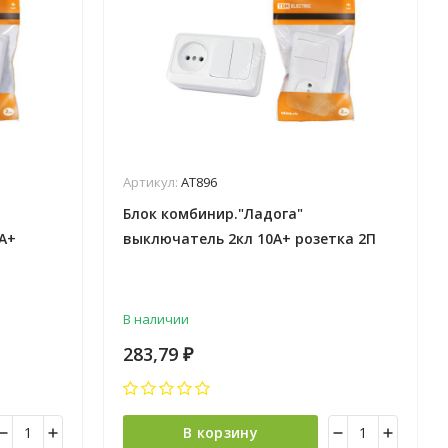
Артикул:
АТ896
Блок комбинир."Ладога"
А+
выключатель 2кл 10А+ розетка 2П
01-0103
10А TDM SQ1801-0106 *5/100
В наличии
283,79
₽
В корзину