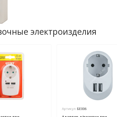
вочные электроизделия
Артикул:
БЕ006
озетки три
Адаптер д/розетки три