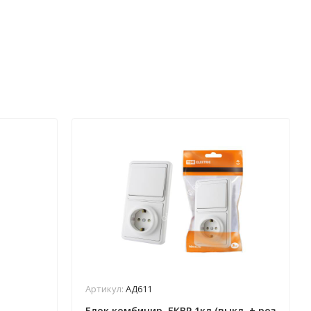
Артикул:
АД611
Блок комбинир. БКВР 1кл (выкл. + роз