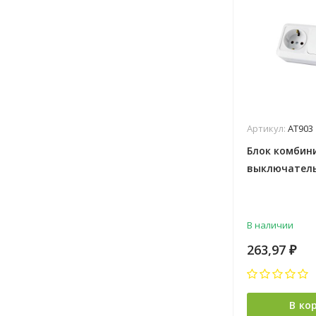
Артикул:
АТ903
Блок комбин
выключатель 
з/к 16А TDM 
В наличии
263,97
₽
В ко