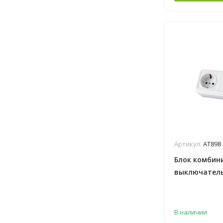
Артикул:
АТ898
Блок комбин
выключатель 
з/к 16А TDM 
В наличии