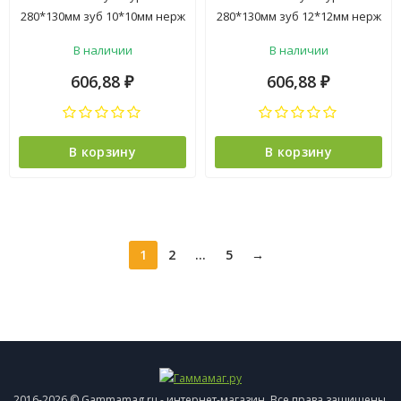
280*130мм зуб 10*10мм нерж
280*130мм зуб 12*12мм нерж
сталь 0,7мм 2-х комп ручка
сталь 0,7мм 2х комп ручка
В наличии
В наличии
арт.680-010 DECOR *1/11/44
арт.680-012 DECOR *1/11/44
606,88
606,88
₽
₽
В корзину
В корзину
1
2
...
5
→
2016-2026 © Gammamag.ru - интернет-магазин. Все права защищены.