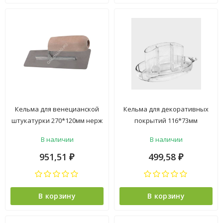
Кельма для венецианской
Кельма для декоративных
штукатурки 270*120мм нерж
покрытий 116*73мм
сталь арт.1403104 PQT *1
овальная ABS-пластик
В наличии
В наличии
арт.640-116 DECOR *1/35/140
951,51
499,58
₽
₽
В корзину
В корзину