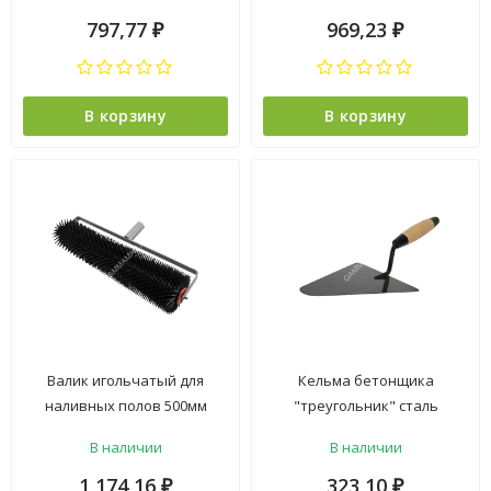
(арт.111-8300) *1/10
(арт.111-6400) *1/18
797,77
969,23
₽
₽
В корзину
В корзину
Валик игольчатый для
Кельма бетонщика
наливных полов 500мм
"треугольник" сталь
высота иглы 28мм "МАКСИ"
деревянная ручка
В наличии
В наличии
(арт.111-8500) Декор *1/5
арт.1402001 "T4P" *1/10/60
1 174,16
323,10
₽
₽