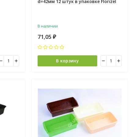
d=42мм 12 штук в упаковке Florizel
вск)
*40/2560
В наличии
71,05
₽
В корзину