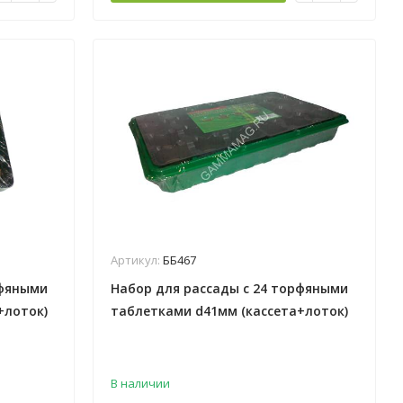
Артикул:
ББ467
рфяными
Набор для рассады с 24 торфяными
+лоток)
таблетками d41мм (кассета+лоток)
*18
В наличии