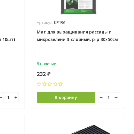
Артикул:
КР196
Мат для выращивания рассады и
з 10шт)
микрозелени 3-слойный, р-р 30х50см
"Агротекс" *1/50
В наличии
232
₽
В корзину