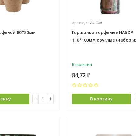
Артикул:
ИФ706
рфяной 80*80мм
Горшочки торфяные НАБОР
110*100мм круглые (набор и
*28
В наличии
84,72
₽
рзину
В корзину