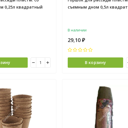
м 0,25л квадратный
съемным дном 0,5л квадрат
 ("Радиан" Ижевск) *100
цвет микс (Екатеринбург) *1
В наличии
29,10
₽
рзину
В корзину