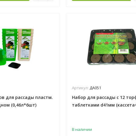
Артикул:
ДА051
ов для рассады пластм.
Набор для рассады с 12 то
ном (0,46л*6шт)
таблетками d41мм (кассета
Радиан" Ижевск) *1/10
*44
В наличии