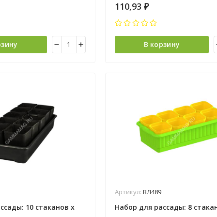
110,93
₽
рзину
В корзину
Артикул:
ВЛ489
ссады: 10 стаканов х
Набор для рассады: 8 стака