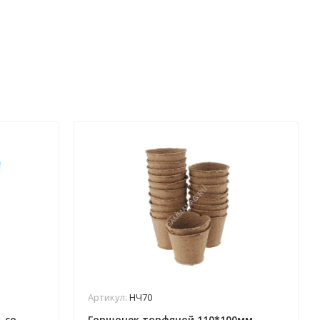
Артикул:
НЧ70
 со
Горшочек торфяной 110*100мм