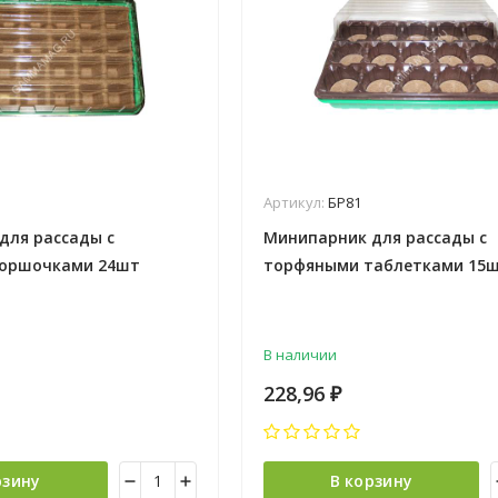
Артикул:
БР81
для рассады с
Минипарник для рассады с
горшочками 24шт
торфяными таблетками 15ш
ышка+лоток) *12
(крышка+кассета+лоток) *1
В наличии
228,96
₽
рзину
В корзину