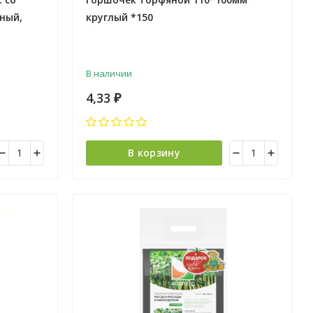
ный,
круглый *150
00
В наличии
4,33
₽
В корзину