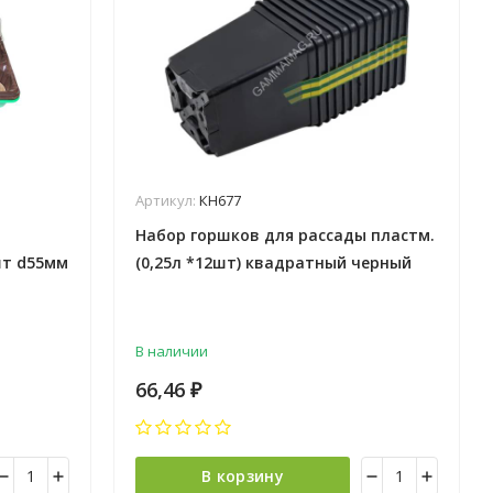
Артикул:
КН677
Набор горшков для рассады пластм.
т d55мм
(0,25л *12шт) квадратный черный
2
(Ангора) *1/160
В наличии
66,46
₽
В корзину