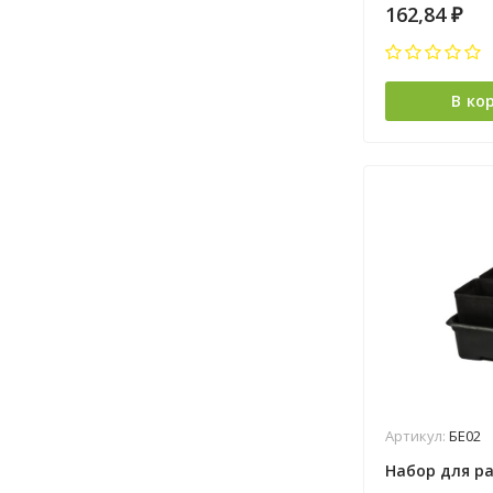
162,84
₽
В ко
Артикул:
БЕ02
Набор для ра