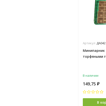
Артикул:
ДА042
Минипарник 
торфяными 
50*50мм (кр
В наличии
149,75
₽
В ко