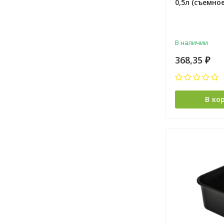
0,5л (съемно
445х195х70мм
В наличии
368,35
₽
В ко