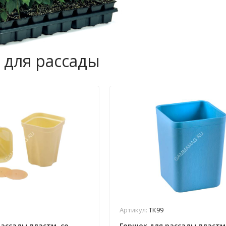
 для рассады
Артикул:
ТК99
ассады пластм. со
Горшок для рассады пластм.