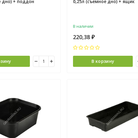
е дно) + поддон
0,25л (съемное дно) + ящик
 НР (Екатеринбург) *5
322х166х90мм ("Радиан" Иже
*1/10
В наличии
220,38
₽
рзину
В корзину