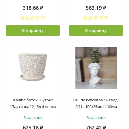
№1 КБ-Б1-217-01 *1/16
№2 КБ-Б2-217-03*1/9
318,66
563,19
₽
₽
В корзину
В корзину
Кашпо бетон "Бутон"
Кашпо гипсовое "Давид"
"Паутинка" 2,15л d верха
0,71л 100х85мм h160мм
175мм h170мм с поддоном
Белый металлик ("VipSet")
В наличии
В наличии
Белый №3КБ-Б3-178-03 *1/8
*1/6
625,18
762,42
₽
₽