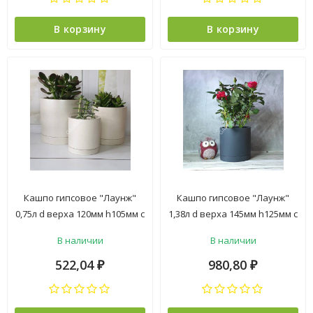
В корзину
В корзину
Кашпо гипсовое "Лаунж"
Кашпо гипсовое "Лаунж"
0,75л d верха 120мм h105мм с
1,38л d верха 145мм h125мм с
поддоном Слоновая кость
поддоном Антрацит
В наличии
В наличии
("VipSet") *1/4
("VipSet") *1/3
522,04
980,80
₽
₽