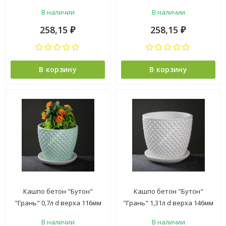
V6л Белая М5352 (ЗПИ
V6л Черная М5142 (ЗПИ
В наличии
В наличии
"Альтернатива") *1/5
"Альтернатива") *1/5
258,15
258,15
₽
₽
В корзину
В корзину
Кашпо бетон "Бутон"
Кашпо бетон "Бутон"
"Грань" 0,7л d верха 116мм
"Грань" 1,31л d верха 146мм
h110мм с поддоном Зеленый
h130мм с поддоном Белый
В наличии
В наличии