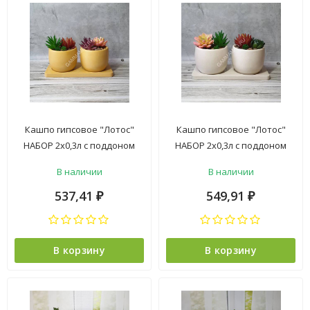
Кашпо гипсовое "Лотос"
Кашпо гипсовое "Лотос"
НАБОР 2х0,3л с поддоном
НАБОР 2х0,3л с поддоном
Желтый ("VipSet") *1/2
Слоновая кость металлик
В наличии
В наличии
("VipSet") *1/2
537,41
549,91
₽
₽
В корзину
В корзину