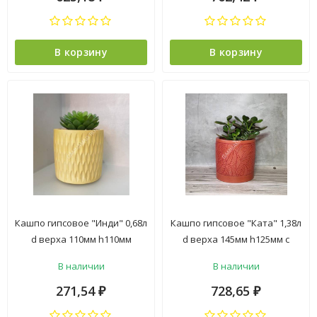
В корзину
В корзину
Кашпо гипсовое "Инди" 0,68л
Кашпо гипсовое "Ката" 1,38л
d верха 110мм h110мм
d верха 145мм h125мм с
Желтый ("VipSet") *1
поддоном Красный ("VipSet")
В наличии
В наличии
*1/3
271,54
728,65
₽
₽