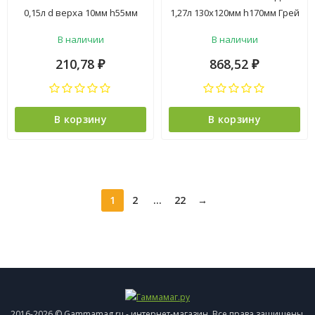
0,15л d верха 10мм h55мм
1,27л 130х120мм h170мм Грей
Желтый ("VipSet") *1/10
металлик ("VipSet") *1/4
В наличии
В наличии
210,78
868,52
₽
₽
В корзину
В корзину
1
2
...
22
→
2016-2026 © Gammamag.ru - интернет-магазин. Все права защищены.