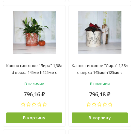
Кашпо гипсовое "Лира" 1,38л
Кашпо гипсовое "Лира" 1,38л
d верха 145мм h125мм с
d верха 145мм h125мм с
поддоном Красный ("VipSet")
поддоном Слоновая кость
В наличии
В наличии
*1/3
("VipSet") *1/3
796,16
796,18
₽
₽
В корзину
В корзину