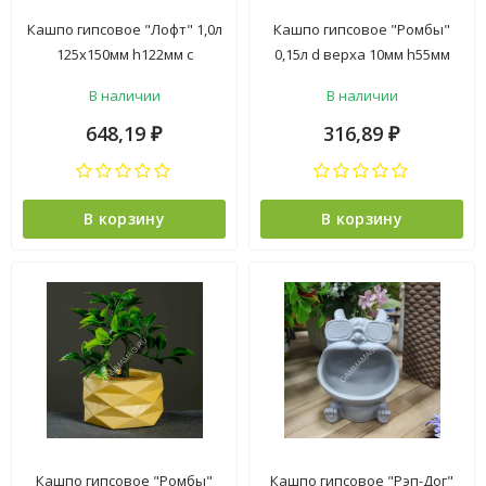
Кашпо гипсовое "Лофт" 1,0л
Кашпо гипсовое "Ромбы"
125х150мм h122мм с
0,15л d верха 10мм h55мм
поддоном Слоновая кость/
Антрацит металлик ("VipSet")
В наличии
В наличии
Антрацит ("VipSet") *1/4
*1/10
648,19
316,89
₽
₽
В корзину
В корзину
Кашпо гипсовое "Ромбы"
Кашпо гипсовое "Рэп-Дог"