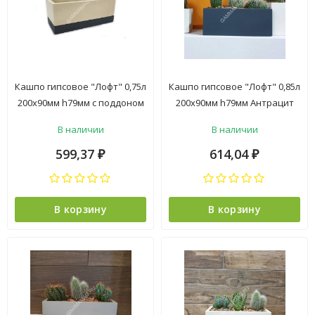
Кашпо гипсовое "Лофт" 0,75л
Кашпо гипсовое "Лофт" 0,85л
200х90мм h79мм с поддоном
200х90мм h79мм Антрацит
Слоновая кость/Антрацит
("VipSet") *1/2
В наличии
В наличии
("VipSet") *1/2
599,37
614,04
₽
₽
В корзину
В корзину