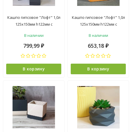
Кашпо гипсовое "Лофт" 1,0л
Кашпо гипсовое "Лофт" 1,0л
125х150мм h122мм с
125х150мм h122мм с
поддоном Антрацит
поддоном Пудра/Терракот
В наличии
В наличии
("VipSet") *1/4
("VipSet") *1/4
799,99
653,18
₽
₽
В корзину
В корзину