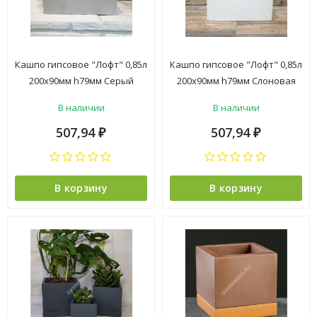
Кашпо гипсовое "Лофт" 0,85л
Кашпо гипсовое "Лофт" 0,85л
200х90мм h79мм Серый
200х90мм h79мм Слоновая
("VipSet") *1/2
кость ("VipSet") *1/2
В наличии
В наличии
507,94
507,94
₽
₽
В корзину
В корзину