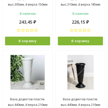
выс.305мм, d верха 150мм
выс.310мм, d верха 185мм
Прозр. "Мозаика" М7521
V3л Белая М5350 (ЗПИ
В наличии
В наличии
(ЗПИ "Альтернатива") *1/15
"Альтернатива") *1/12
243,45
226,15
₽
₽
В корзину
В корзину
Ваза д/цветов пластм.
Ваза д/цветов пластм.
выс.440мм, d верха 210мм
выс.440мм, d верха 210мм