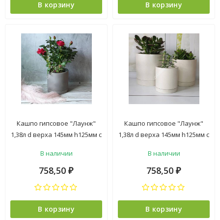
В корзину
В корзину
Кашпо гипсовое "Лаунж"
Кашпо гипсовое "Лаунж"
1,38л d верха 145мм h125мм с
1,38л d верха 145мм h125мм с
поддоном Серый ("VipSet")
поддоном Слоновая кость
В наличии
В наличии
*1/3
("VipSet") *1/3
758,50
758,50
₽
₽
В корзину
В корзину