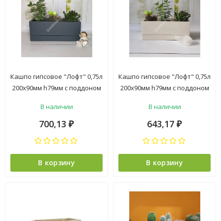
Кашпо гипсовое "Лофт" 0,75л
Кашпо гипсовое "Лофт" 0,75л
200х90мм h79мм с поддоном
200х90мм h79мм с поддоном
Антрацит ("VipSet") *1/2
Слоновая кость ("VipSet")
В наличии
В наличии
*1/2
700,13
643,17
₽
₽
В корзину
В корзину