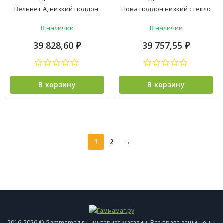
Вельвет А, низкий поддон,
Нова поддон низкий стекло
стекло матовое, ст.белая, б/
прозрачное ст.черная б/
В наличии
В наличии
электрики (7 мест+сифон
электрики ( 7 мест+сифон
D90) *1
D50 клик-клак)
39 828,60
39 757,55
₽
₽
В корзину
В корзину
1
2
→
2016-2026 © Gammamag.ru - интернет-магазин. Все права защищены.