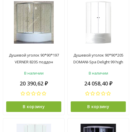
Душевой уголок 90*90*197
Душевой уголок 90*90*205
VERNER 820S поддон
DOMANI-Spa Delight 99 high
высокий белый, стекло
выс.поддон белый, мат.
В наличии
В наличии
фабрик 2уп
стекло 2уп *1
20 390,62
24 058,40
₽
₽
В корзину
В корзину