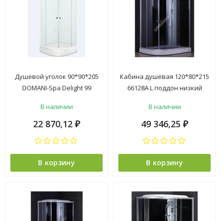
Душевой уголок 90*90*205
Кабина душевая 120*80*215
DOMANI-Spa Delight 99
66128А L поддон низкий
низкий поддон белый, мат.
стекло прозрачное
В наличии
В наличии
стекло 2уп *1
электрика ст.белая VERNER
4уп
22 870,12
49 346,25
₽
₽
В корзину
В корзину