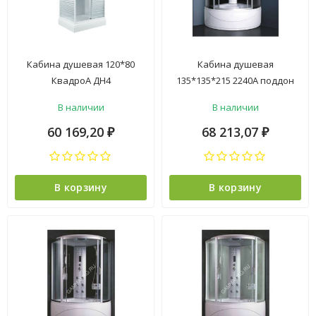
Кабина душевая 120*80
Кабина душевая
КвадроА ДН4
135*135*215 2240А поддон
прямоугольный низкий
высокий стекло прозрачное
В наличии
В наличии
поддон белый, стекло
электрика ст.черная VERNER
Полосы (8 мест)
4уп
60 169,20
68 213,07
₽
₽
В корзину
В корзину