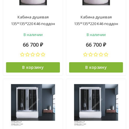
Кабина душевая
Кабина душевая
135*135*220 К46 поддон
135*135*220 К46 поддон
высокий прозрачное стекло
высокий стекло крезит
В наличии
В наличии
ст.зеркальная , элекрика
электрика VERNER 4уп
VERNER 4уп
66 700
66 700
₽
₽
В корзину
В корзину