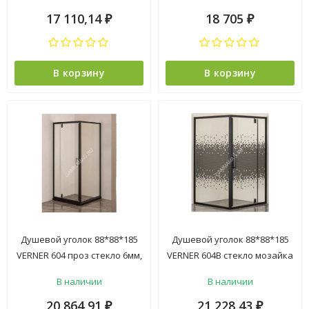
матовое стекло 2уп *1
17 110,14
18 705
₽
₽
В корзину
В корзину
Душевой уголок 88*88*185
Душевой уголок 88*88*185
VERNER 604 проз стекло 6мм,
VERNER 604В стекло мозайка
черный алюм.профиль БЕЗ
6мм, черный алюм.профиль
В наличии
В наличии
ПОДДОНА 1уп.
БЕЗ ПОДДОНА 1уп.
20 864,91
21 228,43
₽
₽