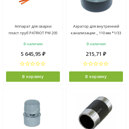
Аппарат для сварки
Аэратор для внутренней
пласт.труб PATRIOT PW 205
канализации _ 110 мм *1/33
(2000Вт, 6 нас., резак д/
В наличии
В наличии
труб,перчатки,рулет)
кейс*1/3
5 645,95
215,71
₽
₽
В корзину
В корзину