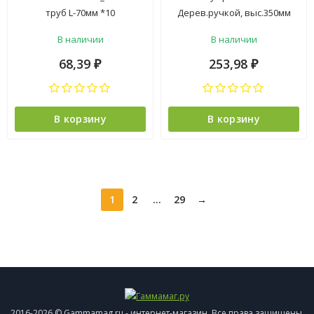
труб L-70мм *10
Дерев.ручкой, выс.350мм
097110 "York" *1/30
В наличии
В наличии
68,39
253,98
₽
₽
В корзину
В корзину
1
2
...
29
→
2016-2026 © Gammamag.ru - интернет-магазин. Все права защищены.