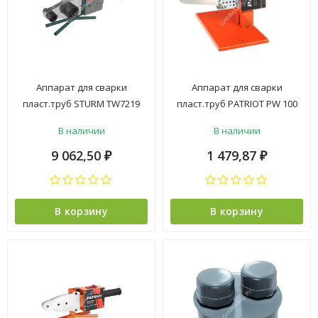
Аппарат для сварки
Аппарат для сварки
пласт.труб STURM TW7219
пласт.труб PATRIOT PW 100
(1900Вт,аксес.) метал.кейс
The One (600Вт, 3
В наличии
В наличии
*1/3
нас.,стойка,отвертка)
кейс*1/10
9 062,50
1 479,87
₽
₽
В корзину
В корзину