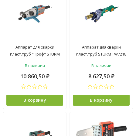
Аппарат для сварки
Аппарат для сварки
пласт.труб "Проф" STURM
пласт.труб STURM TW7218
TW7225P(2500Вт,6 насад)кейс
(1800Вт, кейс) *1/6
В наличии
В наличии
мет*1/3
10 860,50
8 627,50
₽
₽
В корзину
В корзину