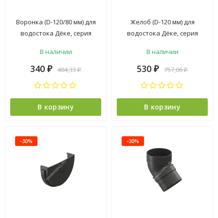
Воронка (D-120/80 мм) для
Желоб (D-120 мм) для
водостока Дёке, серия
водостока Дёке, серия
STANDARD, коллекция "PVT",
STANDARD, коллекция "PVT",
В наличии
В наличии
серый
серый
340
530
484,33
757,06
₽
₽
₽
₽
В корзину
В корзину
-30%
-30%