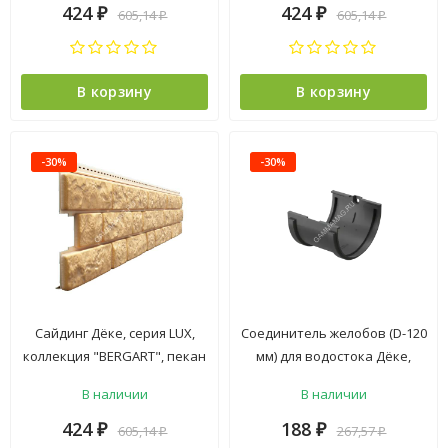
424
424
605,14
605,14
₽
₽
₽
₽
В корзину
В корзину
-30%
-30%
Сайдинг Дёке, серия LUX,
Соединитель желобов (D-120
коллекция "BERGART", пекан
мм) для водостока Дёке,
серия STANDARD, коллекция
В наличии
В наличии
"PVT", серый
424
188
605,14
267,57
₽
₽
₽
₽