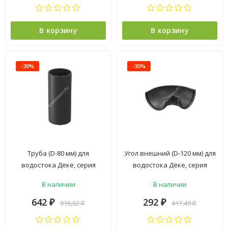
В корзину
В корзину
-30%
-30%
Труба (D-80 мм) для
Угол внешний (D-120 мм) для
водостока Дёке, серия
водостока Дёке, серия
STANDARD, коллекция "PVT",
STANDARD, коллекция "PVT",
В наличии
В наличии
серый
серый
642
292
916,62
417,49
₽
₽
₽
₽