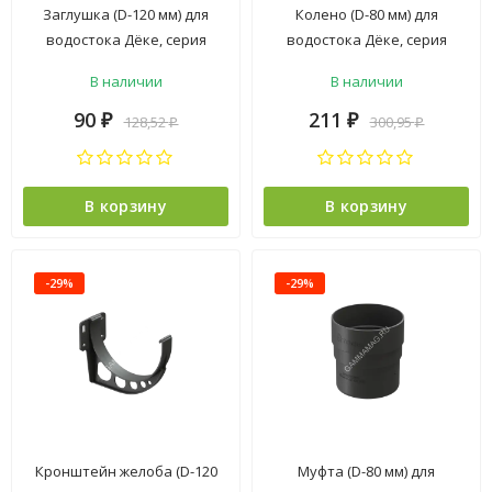
Заглушка (D-120 мм) для
Колено (D-80 мм) для
водостока Дёке, серия
водостока Дёке, серия
STANDARD, коллекция "PVT",
STANDARD, коллекция "PVT",
В наличии
В наличии
серый
серый
90
211
128,52
300,95
₽
₽
₽
₽
В корзину
В корзину
-29%
-29%
Кронштейн желоба (D-120
Муфта (D-80 мм) для