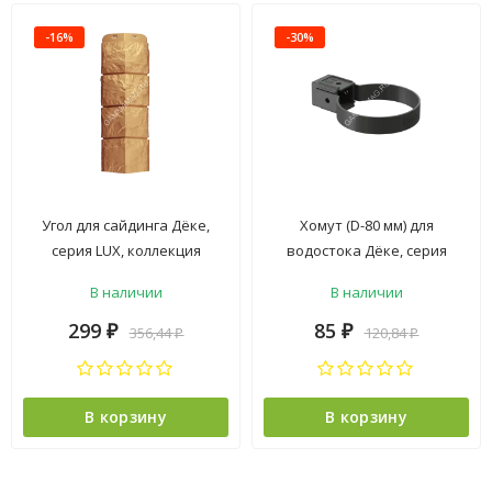
-16%
-30%
Угол для сайдинга Дёке,
Хомут (D-80 мм) для
серия LUX, коллекция
водостока Дёке, серия
"BERGART", пекан
STANDARD, коллекция "PVT",
В наличии
В наличии
серый
299
85
356,44
120,84
₽
₽
₽
₽
В корзину
В корзину