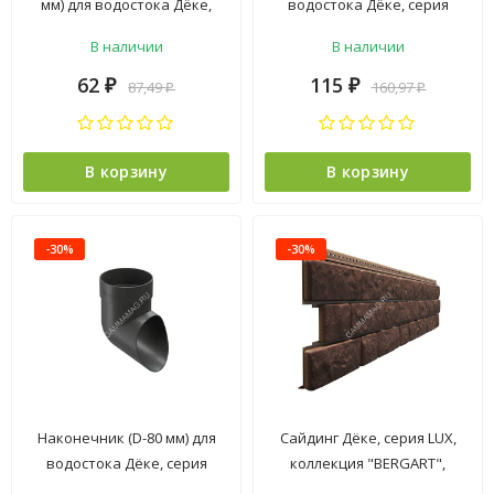
мм) для водостока Дёке,
водостока Дёке, серия
серия STANDARD, коллекция
STANDARD, коллекция "PVT",
В наличии
В наличии
"PVT", серый
серый
62
115
87,49
160,97
₽
₽
₽
₽
В корзину
В корзину
-30%
-30%
Наконечник (D-80 мм) для
Сайдинг Дёке, серия LUX,
водостока Дёке, серия
коллекция "BERGART",
STANDARD, коллекция "PVT",
кедровый орех