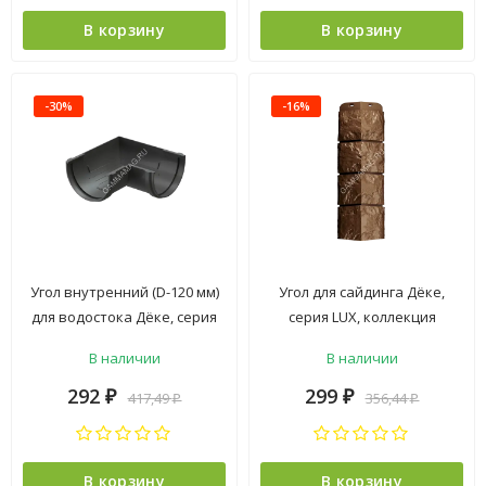
В корзину
В корзину
-30%
-16%
Угол внутренний (D-120 мм)
Угол для сайдинга Дёке,
для водостока Дёке, серия
серия LUX, коллекция
STANDARD, коллекция "PVT",
"BERGART", кедровый орех
В наличии
В наличии
серый
292
299
417,49
356,44
₽
₽
₽
₽
В корзину
В корзину