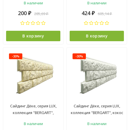
В наличии
В наличии
серый
200
424
285,69
605,14
₽
₽
₽
₽
В корзину
В корзину
-30%
-30%
Сайдинг Дёке, серия LUX,
Сайдинг Дёке, серия LUX,
коллекция "BERGART",
коллекция "BERGART", кокос
кешью
В наличии
В наличии