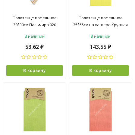
Полотенце вафельное
Полотенце вафельное
30*30см Пальмира 020
35*55см на хангере Крупная
оранжевый Belezza *10 *
клетка желтый 220г/м2 Touch
В наличии
В наличии
*6
53,62
143,55
₽
₽
В корзину
В корзину