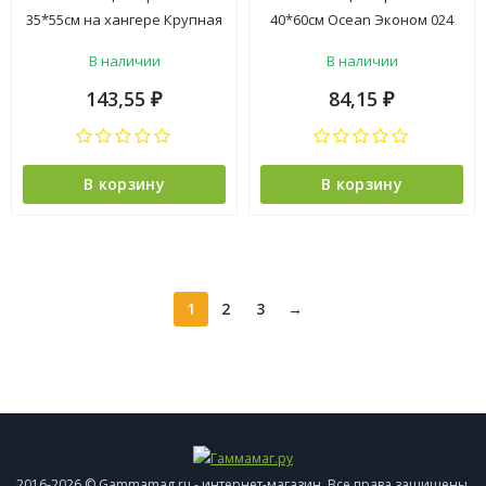
35*55см на хангере Крупная
40*60см Ocean Эконом 024
клетка серый 220г/м2 Touch
желтый 160гр/м2 Belezza *10
В наличии
В наличии
*6
143,55
84,15
₽
₽
В корзину
В корзину
1
2
3
→
2016-2026 © Gammamag.ru - интернет-магазин. Все права защищены.