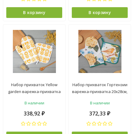
В корзину
В корзину
Набор прихваток Yellow
Набор прихваток Гортензии
garden варежка-прихватка
варежка-прихватка 20х28см,
20х27см, прихватка 19х19см
прихватка 19х19см 100%
В наличии
В наличии
100% хлопок Этель *1
хлопок Этель *1
338,92
372,33
₽
₽