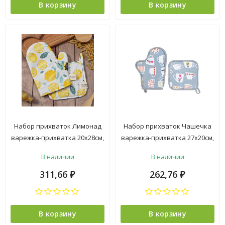
В корзину
В корзину
Набор прихваток Лимонад
Набор прихваток Чашечка
варежка-прихватка 20х28см,
варежка-прихватка 27х20см,
прихватка 19х19см
прихватка 20х20см, 100%
В наличии
В наличии
80%хлопок, 20%п/э Этель *1
полиэстер Этель *1
311,66
262,76
₽
₽
В корзину
В корзину