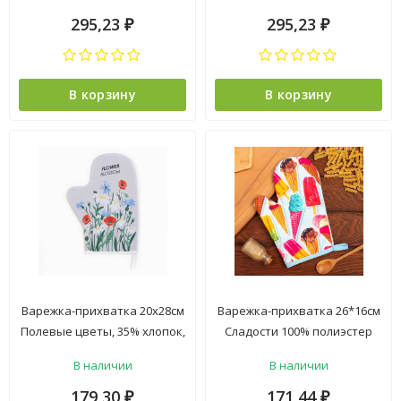
295,23
295,23
₽
₽
В корзину
В корзину
Варежка-прихватка 20х28см
Варежка-прихватка 26*16см
Полевые цветы, 35% хлопок,
Сладости 100% полиэстер
65% полиэстер, ватин 250г/
Этель *1
В наличии
В наличии
м2 Доляна *1
179,30
171,44
₽
₽