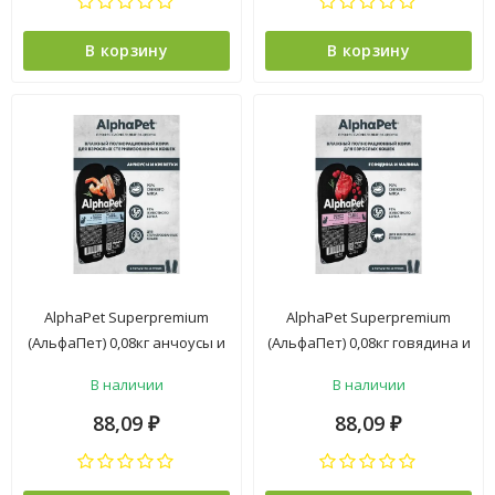
В корзину
В корзину
AlphaPet Superpremium
AlphaPet Superpremium
(АльфаПет) 0,08кг анчоусы и
(АльфаПет) 0,08кг говядина и
креветки мясные кусочки в
малина мясные кусочки в
В наличии
В наличии
соусе для стерилизованных
соусе для кошек (652390)
кошек
88,09
88,09
₽
₽