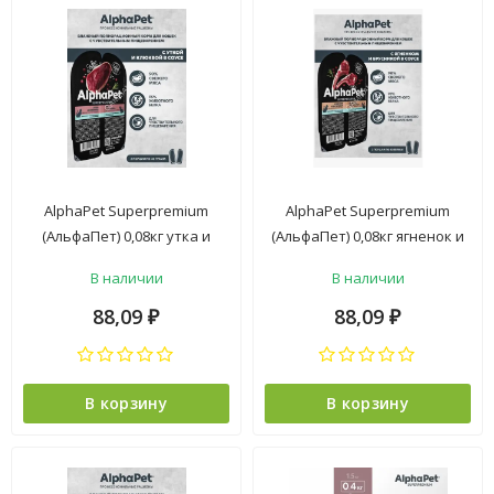
AlphaPet Superpremium
AlphaPet Superpremium
(АльфаПет) 0,08кг утка и
(АльфаПет) 0,08кг ягненок и
клюква мясные кусочки в
брусника мясные кусочки в
В наличии
В наличии
соусе для кошек c
соусе для кошек c
чувствительным
чувствительным
88,09
88,09
₽
₽
пищеварением (651843)
пищеварением (651836)
В корзину
В корзину