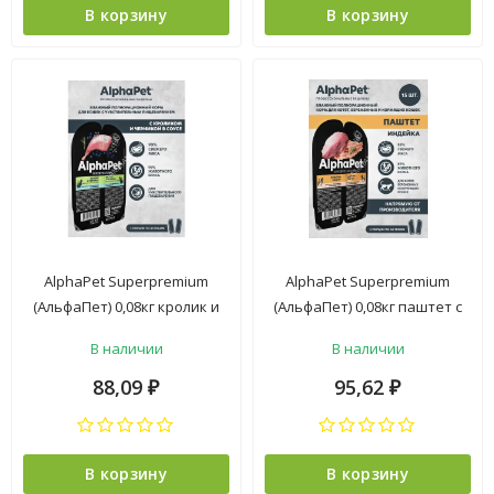
В корзину
В корзину
AlphaPet Superpremium
AlphaPet Superpremium
(АльфаПет) 0,08кг кролик и
(АльфаПет) 0,08кг паштет с
черника мясные кусочки в
индейкой для беременных,
В наличии
В наличии
соусе для кошек c
кормящих кошек и котят
чувствительным
(653625)
88,09
95,62
₽
₽
пищеварением (651829)
В корзину
В корзину