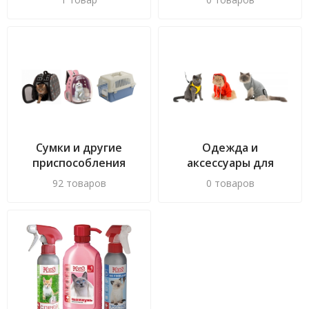
Сумки и другие
Одежда и
приспособления
аксессуары для
для перевозки
выгула кошек
92 товаров
0 товаров
кошек