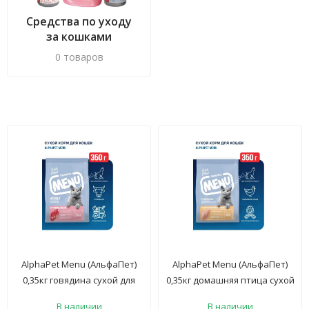
Средства по уходу
за кошками
(шампуни, спреи и
0 товаров
другая химия)
AlphaPet Menu (АльфаПет)
AlphaPet Menu (АльфаПет)
0,35кг говядина сухой для
0,35кг домашняя птица сухой
кошек (652734)
для стерилизованных кошек
В наличии
В наличии