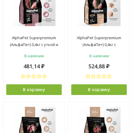
AlphaPet Superpremium
AlphaPet Superpremium
(АльфаПет) 0,4кг с уткой и
(АльфаПет) 0,4кг с
индейкой сухой для
цыпленком сухой для котят,
В наличии
В наличии
стерилизованных кошек
беременных и кормящих
(651690)
кошек (650907)
481,14
524,88
₽
₽
В корзину
В корзину