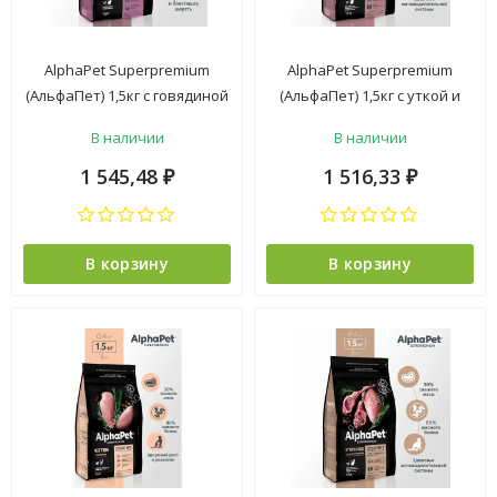
AlphaPet Superpremium
AlphaPet Superpremium
(АльфаПет) 1,5кг c говядиной
(АльфаПет) 1,5кг с уткой и
и печенью сухой для
индейкой сухой для
В наличии
В наличии
домашних кошек (650839)
стерилизованных кошек
(651706)
1 545,48
1 516,33
₽
₽
В корзину
В корзину