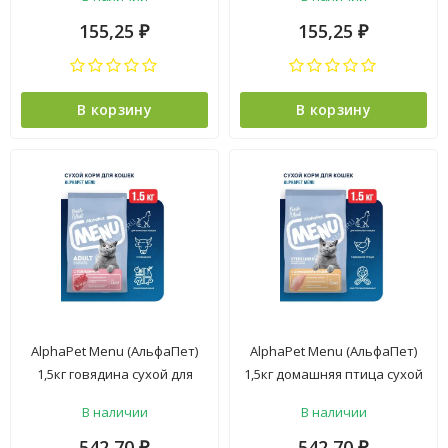
(652789)
155,25
155,25
₽
₽
В корзину
В корзину
AlphaPet Menu (АльфаПет)
AlphaPet Menu (АльфаПет)
1,5кг говядина сухой для
1,5кг домашняя птица сухой
кошек (652765)
для стерилизованных кошек
В наличии
В наличии
(652796)
542,70
542,70
₽
₽