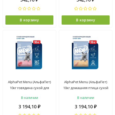
В корзину
В корзину
AlphaPet Menu (АльфаПет)
AlphaPet Menu (АльфаПет)
10кг говядина сухой для
10кг домашняя птица сухой
кошек (652772)
для стерилизованных кошек
В наличии
В наличии
(652802)
3 194,10
3 194,10
₽
₽