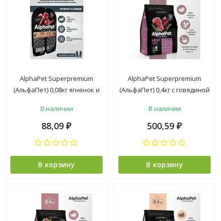
AlphaPet Superpremium
AlphaPet Superpremium
(АльфаПет) 0,08кг ягненок и
(АльфаПет) 0,4кг с говядиной
сердце кусочки в желе для
и печенью сухой для
В наличии
В наличии
стерилизованных кошек
домашних кошек (650815)
(652406)
88,09
500,59
₽
₽
В корзину
В корзину