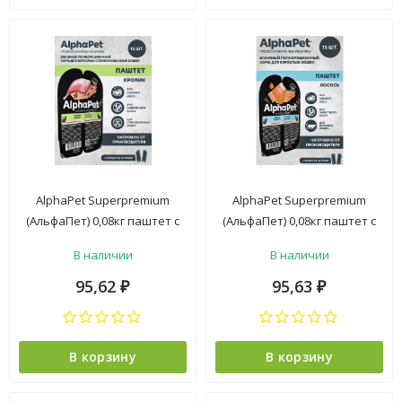
AlphaPet Superpremium
AlphaPet Superpremium
(АльфаПет) 0,08кг паштет с
(АльфаПет) 0,08кг паштет с
кроликом для
лососем для кошек (653595)
В наличии
В наличии
стерилизованных кошек
(653618)
95,62
95,63
₽
₽
В корзину
В корзину