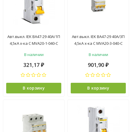
Авт.выкл. IEK ВА47-29 40А/1П
Авт.выкл. IEK ВА47-29 40А/3П
4,5кА х-ка С MVA20-1-040-C
4,5кА х-ка С MVA20-3-040-C
*12/144
*4/48
В наличии
В наличии
321,17
901,90
₽
₽
В корзину
В корзину