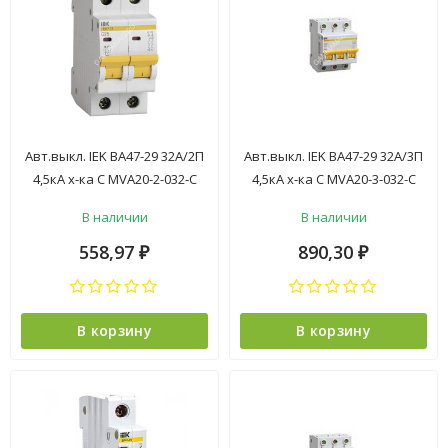
Авт.выкл. IEK ВА47-29 32А/2П
Авт.выкл. IEK ВА47-29 32А/3П
4,5кА х-ка С MVA20-2-032-С
4,5кА х-ка С MVA20-3-032-C
*6/72
*4/48
В наличии
В наличии
558,97
890,30
₽
₽
В корзину
В корзину