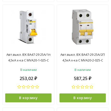
Авт.выкл. IEK ВА47-29 25А/1п
Авт.выкл. IEK ВА47-29 25А/2П
4,5кА х-ка С MVA20-1-025-С
4,5кА х-ка С MVA20-2-025-С
*12/144
*6/72
В наличии
В наличии
253,02
587,25
₽
₽
В корзину
В корзину