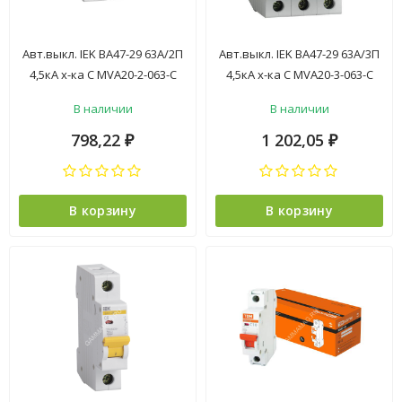
Авт.выкл. IEK ВА47-29 63А/2П
Авт.выкл. IEK ВА47-29 63А/3П
4,5кА х-ка С MVA20-2-063-C
4,5кА х-ка С MVA20-3-063-C
*6/72
*4/48
В наличии
В наличии
798,22
1 202,05
₽
₽
В корзину
В корзину