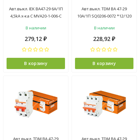
Авт.выкл. IEK ВА47-29 6А/1П
Авт.выкл. TDM ВА 47-29
4,5kA х-ка С MVA20-1-006-C
10А/1П SQ0206-0072 *12/120
*12
В наличии
В наличии
279,12
228,92
₽
₽
В корзину
В корзину
Авт.выкл. TDM ВА 47-29
Авт.выкл. TDM ВА 47-29