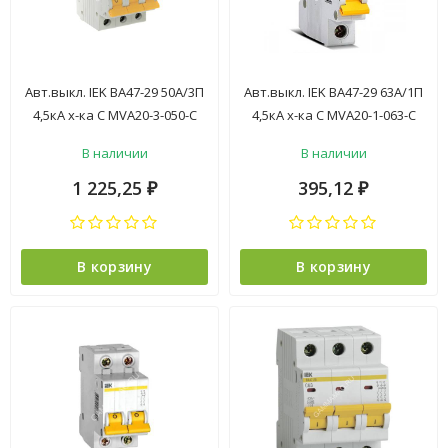
Авт.выкл. IEK ВА47-29 50А/3П
Авт.выкл. IEK ВА47-29 63А/1П
4,5кА х-ка С MVA20-3-050-C
4,5кА х-ка С MVA20-1-063-C
*4/48
*12/144
В наличии
В наличии
1 225,25
395,12
₽
₽
В корзину
В корзину