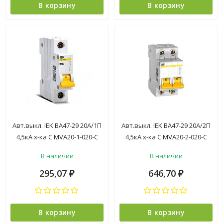
В корзину
В корзину
Авт.выкл. IEK ВА47-29 20А/1П
Авт.выкл. IEK ВА47-29 20А/2П
4,5кА х-ка С MVA20-1-020-C
4,5кА х-ка С MVA20-2-020-С
*12/144
*6/72
В наличии
В наличии
295,07
646,70
₽
₽
В корзину
В корзину