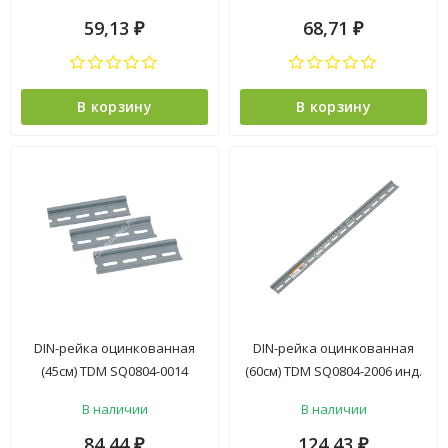
59,13
68,71
₽
₽
В корзину
В корзину
DIN-рейка оцинкованная
DIN-рейка оцинкованная
(45см) TDM SQ0804-0014
(60см) TDM SQ0804-2006 инд.
*10/100
штрихкод *10/40
В наличии
В наличии
84,44
124,43
₽
₽