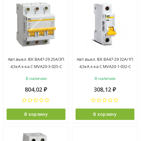
Авт.выкл. IEK ВА47-29 25А/3П
Авт.выкл. IEK ВА47-29 32А/1П
4,5кА х-ка С MVA20-3-025-C
4,5кА х-ка С MVA20-1-032-C
*4/48
*12/144
В наличии
В наличии
804,02
308,12
₽
₽
В корзину
В корзину