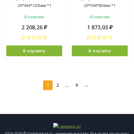
20*494*1205мм *1
20*594*850мм *1
В наличии
В наличии
2 208,26
1 873,03
₽
₽
В корзину
В корзину
1
2
...
9
→
2016-2026 © Gammamag.ru - интернет-магазин. Все права защищены.