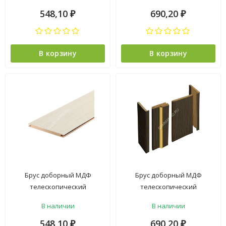
548,10
690,20
₽
₽
В корзину
В корзину
Брус доборный МДФ
Брус доборный МДФ
телескопический
телескопический
Лиственница Беленная
Лиственница ГРЕЙ
В наличии
В наличии
100*2100мм BROZEX-WOOD
150*2070мм BROZEX-WOOD
*5
*5
548,10
690,20
₽
₽