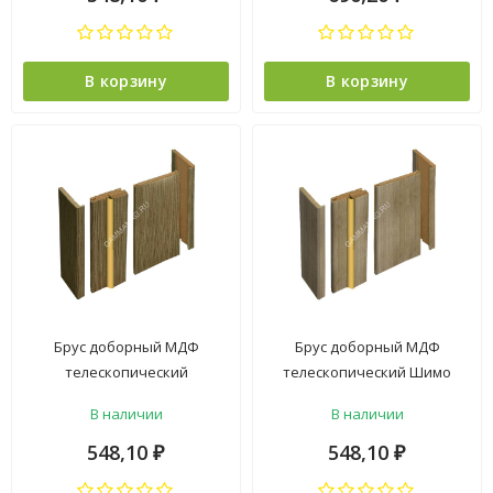
В корзину
В корзину
Брус доборный МДФ
Брус доборный МДФ
телескопический
телескопический Шимо
Лиственница КАКАО
светлый 100*2070мм BROZEX-
В наличии
В наличии
100*2070мм BROZEX-WOOD
WOOD *5
*5
548,10
548,10
₽
₽