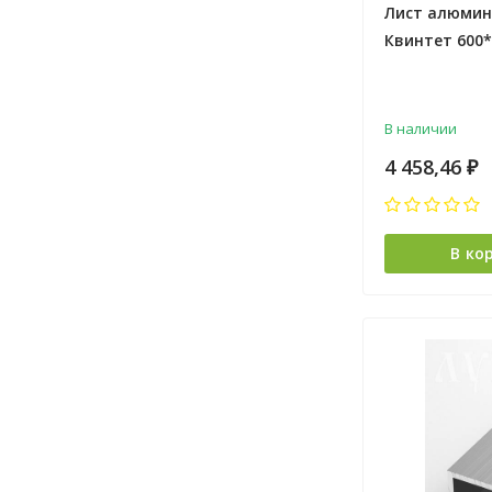
Лист алюми
Квинтет 600*
Лука *5
В наличии
4 458,46
₽
В ко