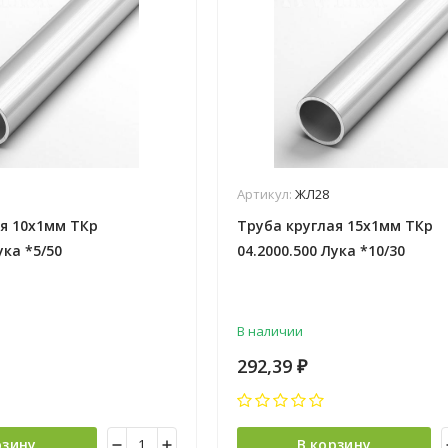
Артикул:
ЖЛ28
я 10х1мм ТКр
Труба круглая 15х1мм ТКр
ука *5/50
04.2000.500 Лука *10/30
В наличии
292,39
₽
рзину
В корзину