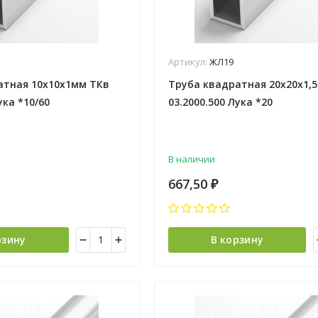
Артикул:
ЖЛ19
атная 10х10х1мм ТКв
Труба квадратная 20х20х1,
ука *10/60
03.2000.500 Лука *20
В наличии
667,50
₽
рзину
В корзину