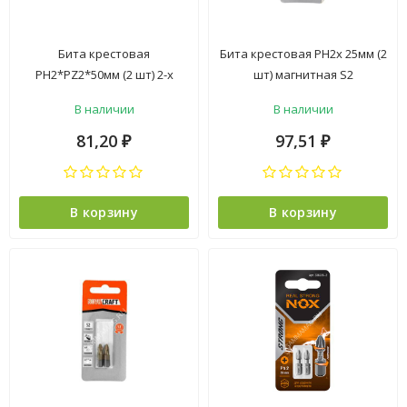
Бита крестовая
Бита крестовая PH2х 25мм (2
PH2*PZ2*50мм (2 шт) 2-х
шт) магнитная S2
сторон.хвостовик1/4"Е
хвостовик1/4"Е (B42-11-
В наличии
В наличии
(336003) Corebit NOX *1/100
0252G) NovoCRAFT *1/25
81,20
97,51
₽
₽
В корзину
В корзину