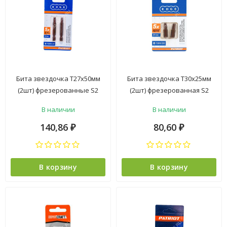
Бита звездочка Т27х50мм
Бита звездочка Т30х25мм
(2шт) фрезерованные S2
(2шт) фрезерованная S2
хвостовик1/4"Е EDGE
хвостовик1/4"С EDGE
В наличии
В наличии
PATRIOT *1/20
PATRIOT *1/20
140,86
80,60
₽
₽
В корзину
В корзину