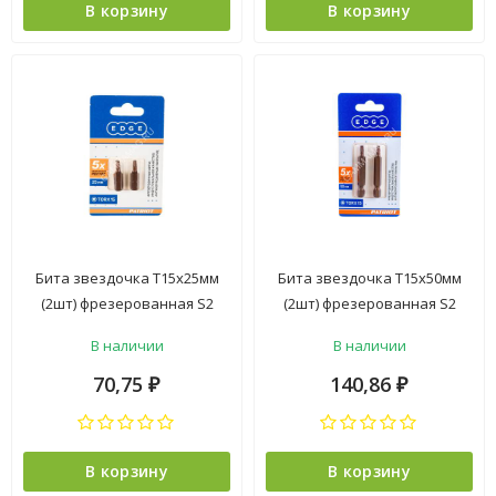
В корзину
В корзину
Бита звездочка Т15х25мм
Бита звездочка Т15х50мм
(2шт) фрезерованная S2
(2шт) фрезерованная S2
хвостовик1/4"С EDGE
хвостовик1/4"Е EDGE
В наличии
В наличии
PATRIOT *1/20
PATRIOT *1/20
70,75
140,86
₽
₽
В корзину
В корзину