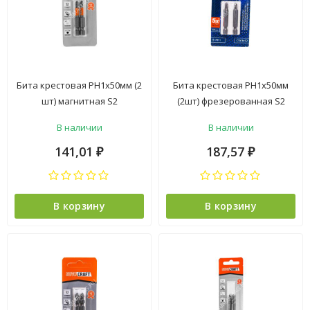
Бита крестовая PH1х50мм (2
Бита крестовая PH1х50мм
шт) магнитная S2
(2шт) фрезерованная S2
хвостовик1/4"Е (B42-21-
хвостовик 1/4"Е EDGE
В наличии
В наличии
0501G) NovoCRAFT *1/25
PATRIOT *1/20/240
141,01
187,57
₽
₽
В корзину
В корзину