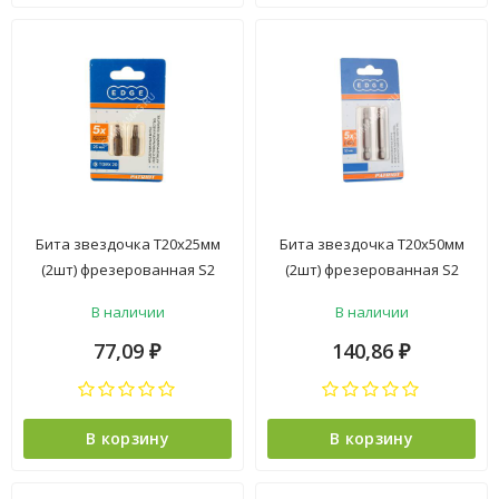
Бита звездочка Т20х25мм
Бита звездочка Т20х50мм
(2шт) фрезерованная S2
(2шт) фрезерованная S2
хвостовик1/4"С EDGE
хвостовик1/4"Е EDGE
В наличии
В наличии
PATRIOT *1/20
PATRIOT *1/20
77,09
140,86
₽
₽
В корзину
В корзину