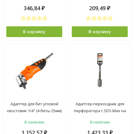
*1/100
*1/25
346,84
209,49
₽
₽
В корзину
В корзину
Адаптер для бит угловой
Адаптер-переходник для
хвостовик 1/4" (4 биты 25мм)
перфоратора с SDS-Max на
(1041-02-AD) STURM *1/12
SDS Plus (9019-Max-Plus)
В наличии
В наличии
STURM *1/5/25
1 152,57
1 423,33
₽
₽