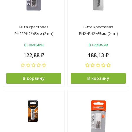
Бита крестовая
Бита крестовая
PH2*PH2*45мм (2 шт)
PH2*PH2*65мм (2 шт)
магнитная 2-
магнитная 2-
В наличии
В наличии
хсторон.хвостовик1/4"Е
хсторон.хвостовик1/4"Е
(В422-21-
(B422-21-
122,88
188,13
₽
₽
04522G)NovoCRAFT*1/25
06522G)NovoCRAFТ*1/25
В корзину
В корзину