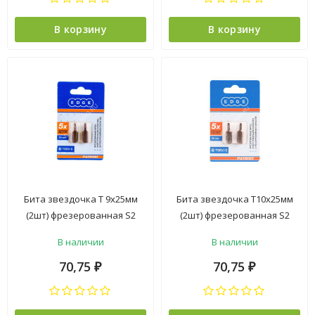
В корзину
В корзину
Бита звездочка Т 9х25мм
Бита звездочка Т10х25мм
(2шт) фрезерованная S2
(2шт) фрезерованная S2
хвостовик1/4"С EDGE
хвостовик1/4"С EDGE
В наличии
В наличии
PATRIOT *1/20
PATRIOT *1/20
70,75
70,75
₽
₽