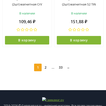
(2шт) магнитная CrV
(2шт) магнитная S2 TiN
хвостовик1/4"Е арт.554111
хвостовик1/4"Е TITAN
В наличии
В наличии
VIRA *1/12/192
NovoCRAFT *1/25
109,46
151,88
₽
₽
В корзину
В корзину
1
2
...
33
→
2016-2026 © Gammamag.ru - интернет-магазин. Все права защищены.