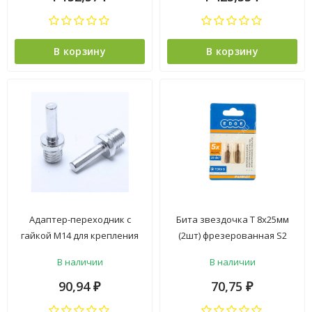
В корзину
В корзину
Адаптер-переходник с
Бита звездочка Т 8х25мм
гайкой М14 для крепления
(2шт) фрезерованная S2
на дрель STURM 9019-M14D
хвостовик1/4"С EDGE
В наличии
В наличии
*1/50/400**
PATRIOT *1/20
90,94
70,75
₽
₽