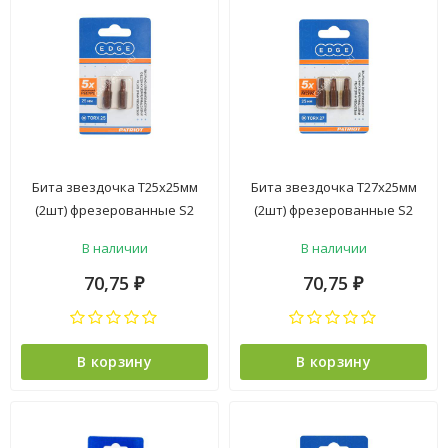
Бита звездочка Т25х25мм
Бита звездочка Т27х25мм
(2шт) фрезерованные S2
(2шт) фрезерованные S2
хвостовик1/4"С EDGE
хвостовик1/4"С EDGE
В наличии
В наличии
PATRIOT *1/20/240
PATRIOT *1/20
70,75
70,75
₽
₽
В корзину
В корзину