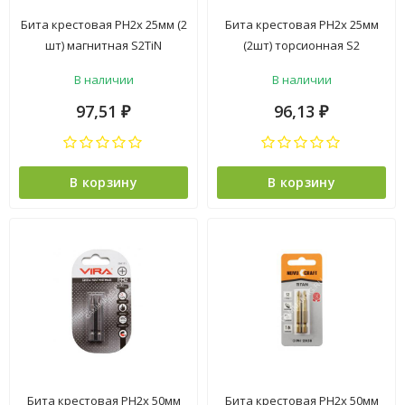
Бита крестовая PH2х 25мм (2
Бита крестовая PH2х 25мм
шт) магнитная S2TiN
(2шт) торсионная S2
хвостовик1/4"С (B42-11-
хвостовик1/4"С STRONG
В наличии
В наличии
0252TG) TITAN NovoCRAFT
арт.336225-2 NOX *10/50/100
*1/25
97,51
96,13
₽
₽
В корзину
В корзину
Бита крестовая PH2х 50мм
Бита крестовая PH2х 50мм