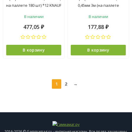
на паллете 180 шт) *12 KNAUF
0,45мм 3м (на паллете
1080штук,) *24
В наличии
В наличии
477,05
177,88
₽
₽
В корзину
В корзину
1
2
→
2016-2026 © Gammamag.ru - интернет-магазин. Все права защищены.