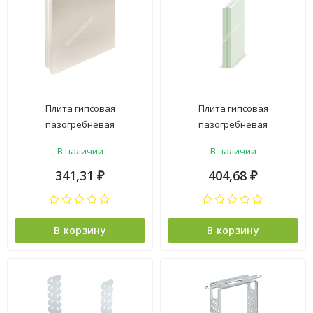
Плита гипсовая
Плита гипсовая
пазогребневая
пазогребневая
667х500х80мм полнотелая
ВЛАГОСТОЙКАЯ
В наличии
В наличии
Ергач *30
667х500х80мм полнотелая
Ергач *30
341,31
404,68
₽
₽
В корзину
В корзину