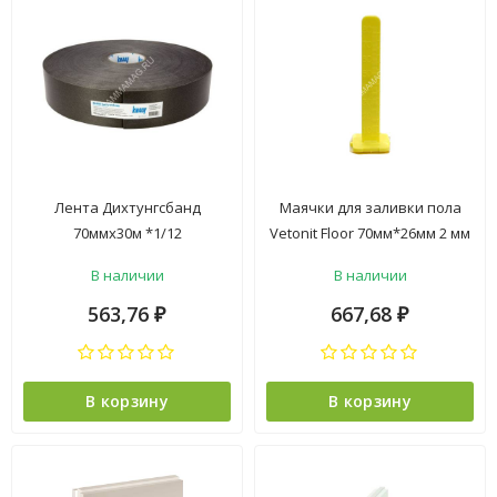
Лента Дихтунгсбанд
Маячки для заливки пола
70ммх30м *1/12
Vetonit Floor 70мм*26мм 2 мм
( в пачке 30шт.) *1/25
В наличии
В наличии
563,76
667,68
₽
₽
В корзину
В корзину