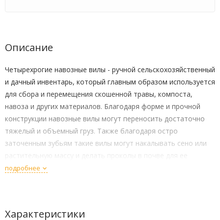
Описание
Четырехрогие навозные вилы - ручной сельскохозяйственный
и дачный инвентарь, который главным образом используется
для сбора и перемещения скошенной травы, компоста,
навоза и других материалов. Благодаря форме и прочной
конструкции навозные вилы могут переносить достаточно
тяжелый и объемный груз. Также благодаря остро
заточенным зубьям такие вилы могут накалывать сено или
растительную массу и делать проколы в почве для ее
аэрации. Вилы изготовлены из сплава железа и стали,
подробнее
обладают надежностью и долговечностью.
Черенок к вилам вы можете приобрести у нас отдельно.
Характеристики
Вилы навозные 4-х рогие, б/ч, ширина 210 мм, длина 310 мм