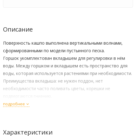
Описание
Поверхность кашпо выполнена вертикальными волнами,
сформированными по модели пустынного песка.
Горшок укомплектован вкладышем для регулировки в нём
воды. Между горшком и вкладышем есть пространство для
воды, которая используется растениями при необходимости.
Преимущества вкладыша: не нужен поддон, нет
необходимости часто поливать цветы, корешки не
подвергаются гниению.
Материал устойчив к солнечному свету, низким
подробнее
температурам и механическим повреждениям.
Характеристики