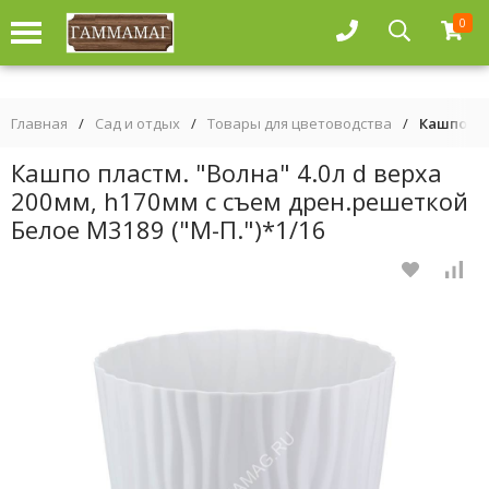
0
Главная
/
Сад и отдых
/
Товары для цветоводства
/
Кашпо пла
Кашпо пластм. "Волна" 4.0л d верха
200мм, h170мм с съем дрен.решеткой
Белое М3189 ("М-П.")*1/16