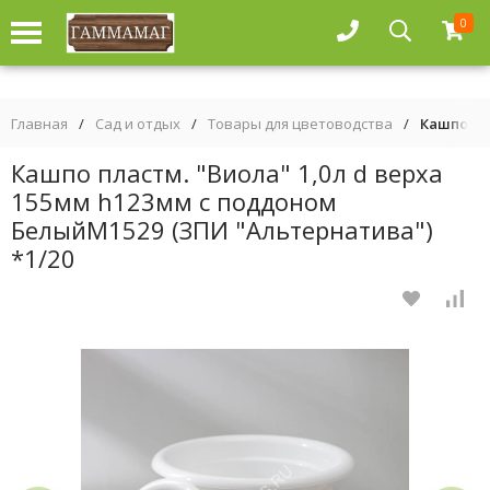
0
Главная
/
Сад и отдых
/
Товары для цветоводства
/
Кашпо пл
Кашпо пластм. "Виола" 1,0л d верха
155мм h123мм с поддоном
БелыйМ1529 (ЗПИ "Альтернатива")
*1/20