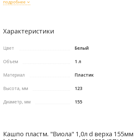
любой интерьер, не затмевая красоту цветка.
подробнее
Характеристики
Цвет
Белый
Объем
1 л
Материал
Пластик
Высота, мм
123
Диаметр, мм
155
Кашпо пластм. "Виола" 1,0л d верха 155мм