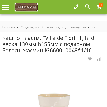
0
Главная
/
Сад и отдых
/
Товары для цветоводства
/
Кашпо пла
Кашпо пластм. "Villa de Fiori" 1,1л d
верха 130мм h155мм с поддоном
Белосн. жасмин IG660010048*1/10