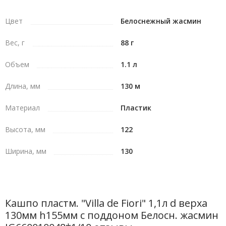
протереть их влажной тканью.
Цвет
Белоснежный жасмин
Вес, г
88 г
Объем
1.1 л
Длина, мм
130 м
Материал
Пластик
Высота, мм
122
Ширина, мм
130
Кашпо пластм. "Villa de Fiori" 1,1л d верха
130мм h155мм с поддоном Белосн. жасмин