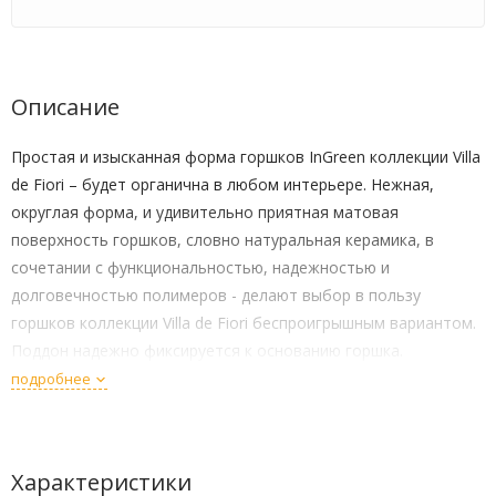
Описание
Простая и изысканная форма горшков InGreen коллекции Villa
de Fiori – будет органична в любом интерьере. Нежная,
округлая форма, и удивительно приятная матовая
поверхность горшков, словно натуральная керамика, в
сочетании с функциональностью, надежностью и
долговечностью полимеров - делают выбор в пользу
горшков коллекции Villa de Fiori беспроигрышным вариантом.
Поддон надежно фиксируется к основанию горшка.
Благодаря высоким бортикам поддона лишняя жидкость не
подробнее
будет проливаться. Горшки для цветов Villa de Fiori
выполнены из прочного и легкого пластика, устойчивы к
появлению царапин и воздействию солнечного света. За
Характеристики
пластиковыми горшками легко ухаживать, достаточно