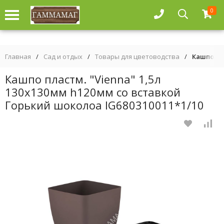
0
Главная
/
Сад и отдых
/
Товары для цветоводства
/
Кашпо пла
Кашпо пластм. "Vienna" 1,5л
130х130мм h120мм со вставкой
Горький шоколоа IG680310011*1/10