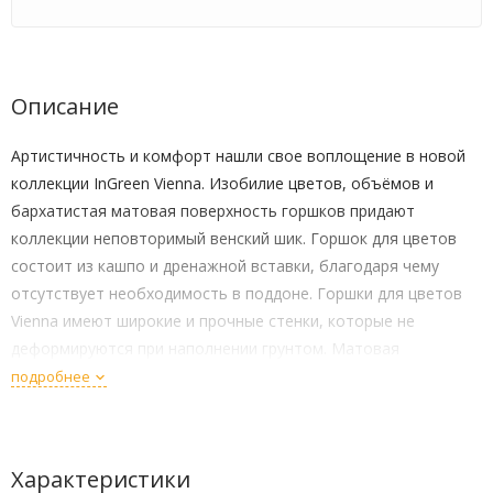
Описание
Артистичность и комфорт нашли свое воплощение в новой
коллекции InGreen Vienna. Изобилие цветов, объёмов и
бархатистая матовая поверхность горшков придают
коллекции неповторимый венский шик. Горшок для цветов
состоит из кашпо и дренажной вставки, благодаря чему
отсутствует необходимость в поддоне. Горшки для цветов
Vienna имеют широкие и прочные стенки, которые не
деформируются при наполнении грунтом. Матовая
поверхность сохраняет привлекательный внешний вид на
подробнее
долгое время и дарит атмосферу уюта. В коллекции Vienna
вы найдете современные лаконичные и модные формы
горшков в самых востребованных интерьерных тонах.
Характеристики
Горшки коллекции InGreen Vienna - это функциональность и