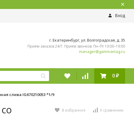
Вход
г. Екатеринбург, ул. Волгоградская, д. 35
Приём заказов 24/7. Приём звонков: Пн–Пт 10:00–19:00
manager@gammamag.ru
0
₽
ная слива IG670210053 *1/9
 со
В избранное
К сравнению