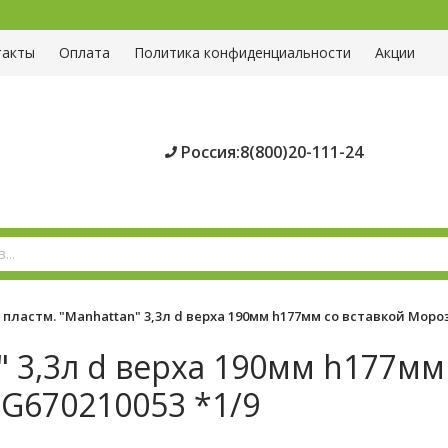
такты
Оплата
Политика конфиденциальности
Акции
Россия:8(800)20-111-24
пластм. "Manhattan" 3,3л d верха 190мм h177мм со вставкой Мороз
" 3,3л d верха 190мм h177мм
IG670210053 *1/9