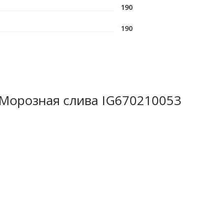
190
190
 Морозная слива IG670210053