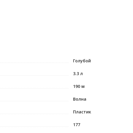
Голубой
3.3 л
190 м
Волна
Пластик
177