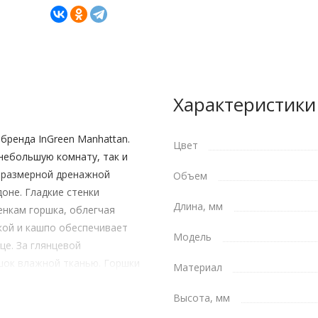
Характеристики
бренда InGreen Manhattan.
Цвет
небольшую комнату, так и
норазмерной дренажной
Объем
оне. Гладкие стенки
Длина, мм
енкам горшка, облегчая
кой и кашпо обеспечивает
Модель
це. За глянцевой
шок влажной тканью. Горшки
Материал
ранию.
Высота, мм