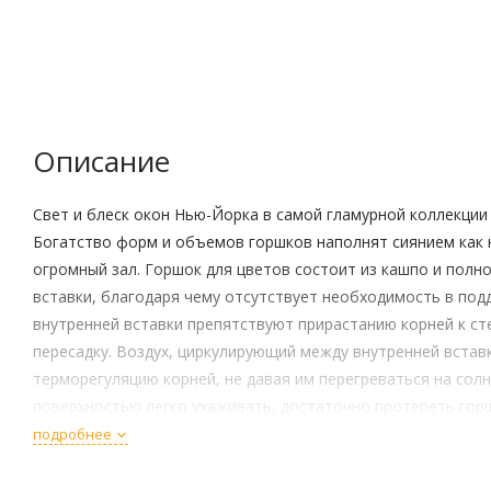
Описание
Свет и блеск окон Нью-Йорка в самой гламурной коллекции 
Богатство форм и объемов горшков наполнят сиянием как 
огромный зал. Горшок для цветов состоит из кашпо и пол
вставки, благодаря чему отсутствует необходимость в подд
внутренней вставки препятствуют прирастанию корней к ст
пересадку. Воздух, циркулирующий между внутренней встав
терморегуляцию корней, не давая им перегреваться на солн
поверхностью легко ухаживать, достаточно протереть гор
для цветов Manhattan - прочные и легкие, устойчивы к выго
подробнее