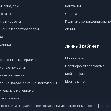
и, окна, арки
Контакты
и отдых
Оплата
ена и красота
Политика конфиденциально
щение и электротовары
Акции
ка
ехника
Личный кабинет
р
Мои заказы
красочные материалы
Партнерская программа
льные покрытия
Мой профиль
ежные изделия
Мои подписки
ление, водоснабжение, вентиляция
ительные материалы
ры для дома
ного сайта вы даете свое согласие на использование cookie-файлов.