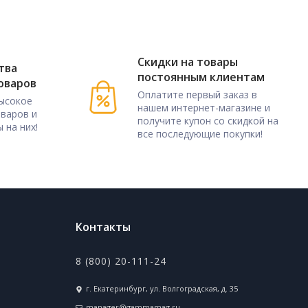
Скидки на товары
тва
постоянным клиентам
оваров
Оплатите первый заказ в
ысокое
нашем интернет-магазине и
оваров и
получите купон со скидкой на
 на них!
все последующие покупки!
Контакты
8 (800) 20-111-24
г. Екатеринбург, ул. Волгоградская, д. 35
manager@gammamag.ru