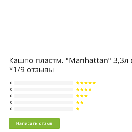
Кашпо пластм. "Manhattan" 3,3л
*1/9 отзывы
0
0
0
0
0