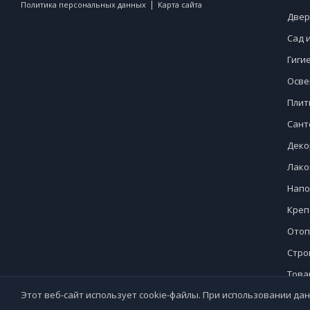
|
Политика персональных данных
Карта сайта
Двер
Сад 
Гиги
Осве
Плит
Сант
Деко
Лако
Напо
Креп
Отоп
Стро
Това
Этот веб-сайт использует cookie-файлы. При использовании дан