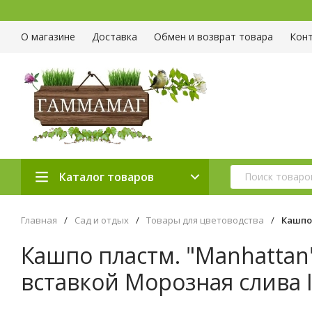
О магазине
Доставка
Обмен и возврат товара
Кон
Каталог товаров
Главная
/
Сад и отдых
/
Товары для цветоводства
/
Кашпо 
Кашпо пластм. "Manhattan
вставкой Морозная слива 