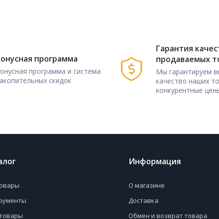
Гарантия качес
онусная программа
продаваемых т
онусная программа и система
Мы гарантируем в
акопительных скидок
качество наших т
конкурентные цены
алог
Информация
овары
О магазине
рументы
Доставка
товары
Обмен и возврат товара