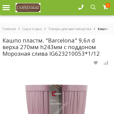
0
Главная
/
Сад и отдых
/
Товары для цветоводства
/
Кашпо пл
Кашпо пластм. "Barcelona" 9,6л d
верха 270мм h243мм с поддоном
Морозная слива IG623210053*1/12