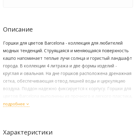
Описание
Горшки для цветов Barcelona - коллекция для любителей
модных тенденций. Струящаяся и меняющаяся поверхность
кашпо напоминает теплые лучи солнца и гористый ландшафт
города. В коллекции 4 литража и две формы изделий -
круглая и овальная. На дне горшков расположена дренажная
сетка, обеспечивающая отвод лишней воды и циркуляцию
воздуха. Поддон надежно фиксируется к корпусу. Горшки для
цветов Barcelona выполнены из прочного и легкого пластика,
толстые стенки не деформируются и не выгорают на солнце.
подробнее
Характеристики