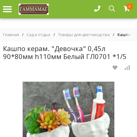
0
Главная
/
Сад и отдых
/
Товары для цветоводства
/
Кашпо ке
Кашпо керам. "Девочка" 0,45л
90*80мм h110мм Белый ГЛ0701 *1/5