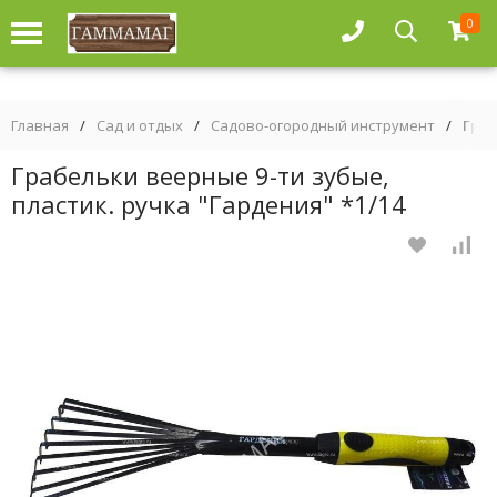
0
Главная
/
Сад и отдых
/
Садово-огородный инструмент
/
Граб
Грабельки веерные 9-ти зубые,
пластик. ручка "Гардения" *1/14