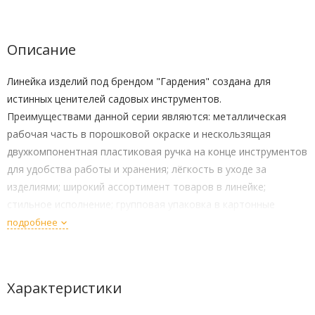
Описание
Линейка изделий под брендом "Гардения" создана для
истинных ценителей садовых инструментов.
Преимуществами данной серии являются: металлическая
рабочая часть в порошковой окраске и нескользящая
двухкомпонентная пластиковая ручка на конце инструментов
для удобства работы и хранения; лёгкость в уходе за
изделиями; широкий ассортимент товаров в линейке;
стильное исполнение; групповая упаковка в картонные
коробки. Кол-во зубьев - 9 пластинчатых. Назначение: для
подробнее
уборки листьев и скошенной травы в труднодоступных
местах.
Размер:
Характеристики
0,47 X 0,13 X 0,04