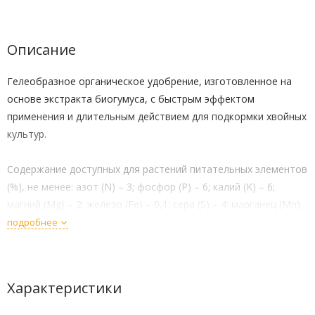
Описание
Гелеобразное органическое удобрение, изготовленное на
основе экстракта биогумуса, с быстрым эффектом
применения и длительным действием для подкормки хвойных
культур.
Содержание доступных для растений питательных элементов
(%), не менее: азот (N) – 3; фосфор (P) – 6; калий (K) – 6;
магний (Mg) – 2; железо (Fe) – 0,1; сера (S) – 4; марганец (Mn)
– 0,05; медь (Cu) – 0,01; бор (B) – 0,01; цинк (Zn) – 0,01;
подробнее
гуминовые вещества – 3. Органическое вещество – 30%.
СПОСОБ ПРИМЕНЕНИЯ
Характеристики
Внесение при посадке: 30мл удобрения развести в 10л воды.