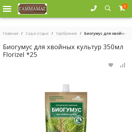
0
Главная
/
Сад и отдых
/
Удобрения
/
Биогумус для хвойных ку
Биогумус для хвойных культур 350мл
Florizel *25