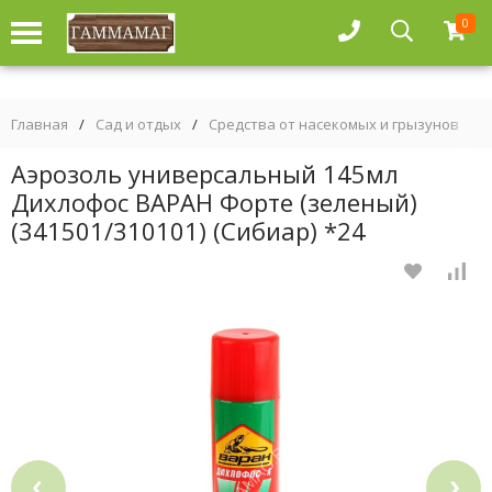
0
Главная
/
Сад и отдых
/
Средства от насекомых и грызунов
/
Аэрозоль универсальный 145мл
Дихлофос ВАРАН Форте (зеленый)
(341501/310101) (Сибиар) *24
‹
›